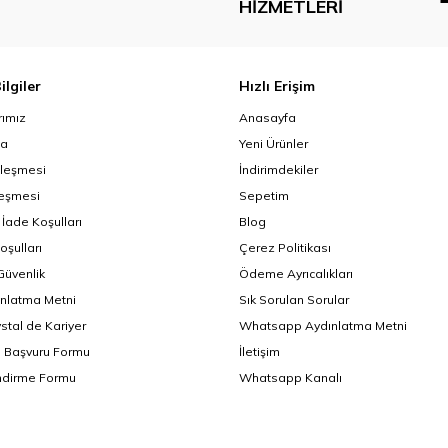
HIZMETLERI
ilgiler
Hızlı Erişim
ımız
Anasayfa
da
Yeni Ürünler
zleşmesi
İndirimdekiler
leşmesi
Sepetim
 İade Koşulları
Blog
oşulları
Çerez Politikası
 Güvenlik
Ödeme Ayrıcalıkları
nlatma Metni
Sık Sorulan Sorular
ystal de Kariyer
Whatsapp Aydınlatma Metni
i Başvuru Formu
İletişim
endirme Formu
Whatsapp Kanalı