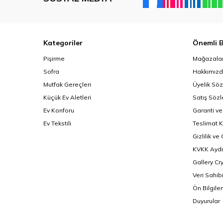
Kategoriler
Önemli B
Pişirme
Mağazalar
Sofra
Hakkımız
Mutfak Gereçleri
Üyelik Sö
Küçük Ev Aletleri
Satış Söz
Ev Konforu
Garanti ve
Ev Tekstili
Teslimat K
Gizlilik ve
KVKK Aydı
Gallery Cr
Veri Sahib
Ön Bilgil
Duyurular