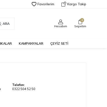
Favorilerim
Kargo Takip
0
ARA
Hesabım
Sepetim
RKALAR
KAMPANYALAR
ÇEYİZ SETİ
Telefon:
a
0322 504 52 50