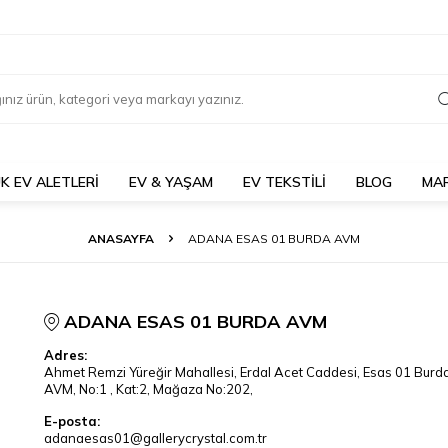
K EV ALETLERİ
EV & YAŞAM
EV TEKSTİLİ
BLOG
MA
ANASAYFA
ADANA ESAS 01 BURDA AVM
ADANA ESAS 01 BURDA AVM
Adres:
Ahmet Remzi Yüreğir Mahallesi, Erdal Acet Caddesi, Esas 01 Burd
AVM, No:1 , Kat:2, Mağaza No:202,
E-posta:
adanaesas01@gallerycrystal.com.tr