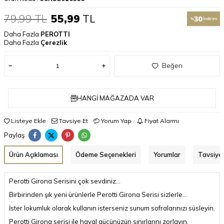
79,99
TL
55,99
TL
30
%
İndirim
Daha Fazla
PEROTTI
Daha Fazla
Çerezlik
Beğen
HANGI MAĞAZADA VAR
Listeye Ekle
Tavsiye Et
Yorum Yap
Fiyat Alarmı
Paylaş
Ürün Açıklaması
Ödeme Seçenekleri
Yorumlar
Tavsiye 
Perotti Girona Serisini çok sevdiniz...
Birbirinden şık yeni ürünlerle Perotti Girona Serisi sizlerle...
İster lokumluk olarak kullanın isterseniz sunum sofralarınızı süsleyin.
Perotti Girona serisi ile hayal gücünüzün sınırlarını zorlayın.