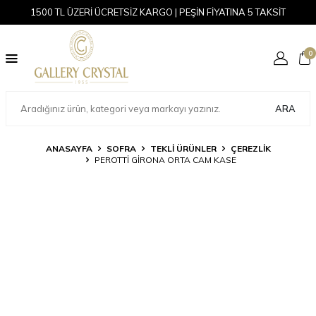
1500 TL ÜZERİ ÜCRETSİZ KARGO | PEŞİN FİYATINA 5 TAKSİT
0
ARA
ANASAYFA
SOFRA
TEKLI ÜRÜNLER
ÇEREZLIK
PEROTTI GIRONA ORTA CAM KASE