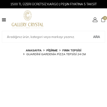
1500 TL ÜZERİ ÜCRETSİZ KARGO | PEŞİN FİYATINA 5 TAKSİT
0
ARA
ANASAYFA
PİŞİRME
FIRIN TEPSISI
GUARDINI GARDENIA PIZZA TEPSISI 24 CM