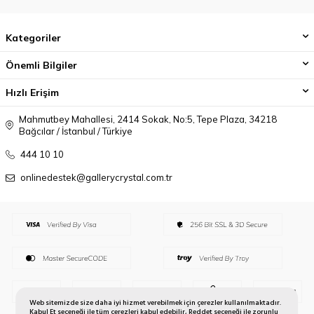
Kategoriler
Önemli Bilgiler
Hızlı Erişim
Mahmutbey Mahallesi, 2414 Sokak, No:5, Tepe Plaza, 34218
Bağcılar / İstanbul / Türkiye
444 10 10
onlinedestek@gallerycrystal.com.tr
Web sitemizde size daha iyi hizmet verebilmek için çerezler kullanılmaktadır.
Kabul Et seçeneği ile tüm çerezleri kabul edebilir, Reddet seçeneği ile zorunlu