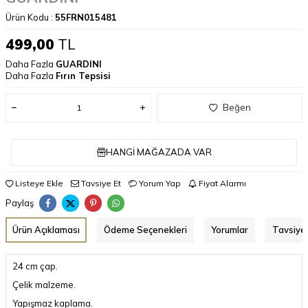
Ürün Kodu :
55FRN015481
499,00
TL
Daha Fazla
GUARDINI
Daha Fazla
Fırın Tepsisi
Beğen
HANGI MAĞAZADA VAR
Listeye Ekle
Tavsiye Et
Yorum Yap
Fiyat Alarmı
Paylaş
Ürün Açıklaması
Ödeme Seçenekleri
Yorumlar
Tavsiye 
24 cm çap.
Çelik malzeme.
Yapışmaz kaplama.