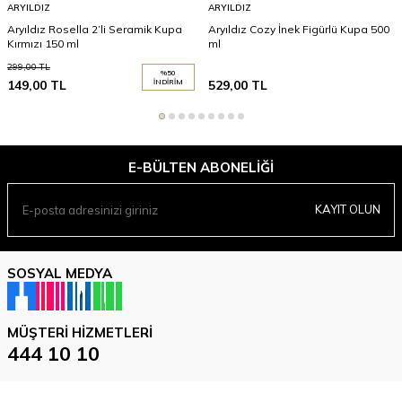
ARYILDIZ
ARYILDIZ
Aryıldız Rosella 2’li Seramik Kupa
Aryıldız Cozy İnek Figürlü Kupa 500
Kırmızı 150 ml
ml
299,00
TL
%
50
149,00
TL
İNDIRIM
529,00
TL
E-BÜLTEN ABONELIĞI
KAYIT OLUN
SOSYAL MEDYA
MÜŞTERI HIZMETLERI
444 10 10