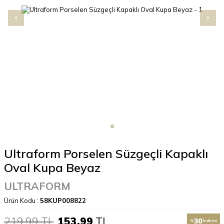
Ultraform Porselen Süzgeçli Kapaklı
Oval Kupa Beyaz
ULTRAFORM
Ürün Kodu :
58KUP008822
219,99
TL
153,99
TL
30
%
İndirim