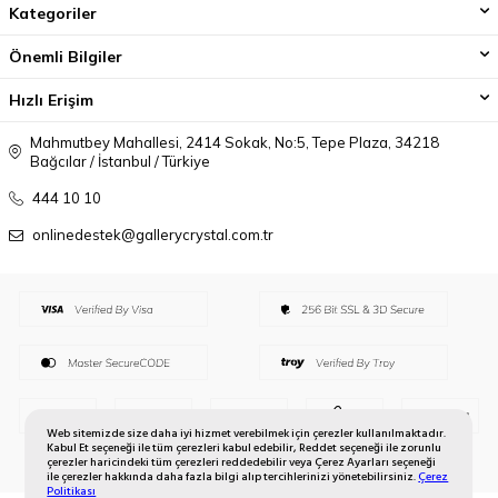
Kategoriler
Önemli Bilgiler
Hızlı Erişim
Mahmutbey Mahallesi, 2414 Sokak, No:5, Tepe Plaza, 34218
Bağcılar / İstanbul / Türkiye
444 10 10
onlinedestek@gallerycrystal.com.tr
Web sitemizde size daha iyi hizmet verebilmek için çerezler kullanılmaktadır.
Kabul Et seçeneği ile tüm çerezleri kabul edebilir, Reddet seçeneği ile zorunlu
çerezler haricindeki tüm çerezleri reddedebilir veya Çerez Ayarları seçeneği
ile çerezler hakkında daha fazla bilgi alıp tercihlerinizi yönetebilirsiniz.
Çerez
Politikası