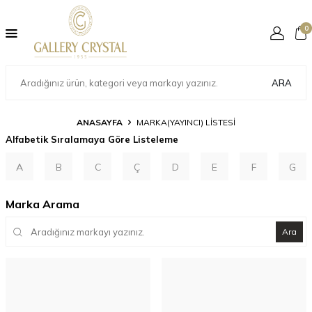
0
ARA
ANASAYFA
MARKA(YAYINCI) LISTESI
Alfabetik Sıralamaya Göre Listeleme
A
B
C
Ç
D
E
F
G
Marka Arama
Ara