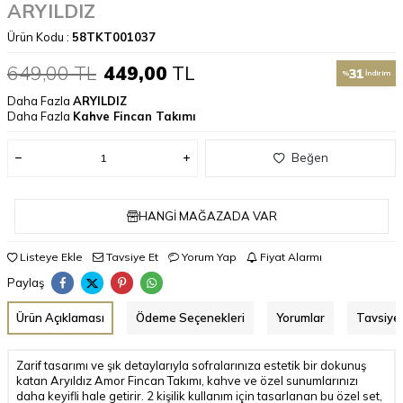
ARYILDIZ
Ürün Kodu :
58TKT001037
649,00
TL
449,00
TL
31
%
İndirim
Daha Fazla
ARYILDIZ
Daha Fazla
Kahve Fincan Takımı
Beğen
HANGI MAĞAZADA VAR
Listeye Ekle
Tavsiye Et
Yorum Yap
Fiyat Alarmı
Paylaş
Ürün Açıklaması
Ödeme Seçenekleri
Yorumlar
Tavsiye 
Zarif tasarımı ve şık detaylarıyla sofralarınıza estetik bir dokunuş
katan Aryıldız Amor Fincan Takımı, kahve ve özel sunumlarınızı
daha keyifli hale getirir. 2 kişilik kullanım için tasarlanan bu özel set,