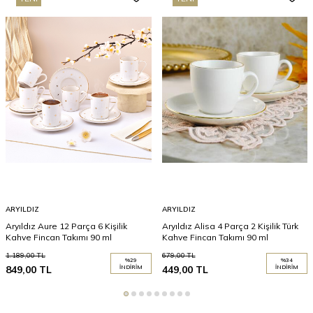
ARYILDIZ
ARYILDIZ
Aryıldız Aure 12 Parça 6 Kişilik
Aryıldız Alisa 4 Parça 2 Kişilik Türk
Kahve Fincan Takımı 90 ml
Kahve Fincan Takımı 90 ml
1.189,00
TL
679,00
TL
%
29
%
34
849,00
TL
İNDIRIM
449,00
TL
İNDIRIM